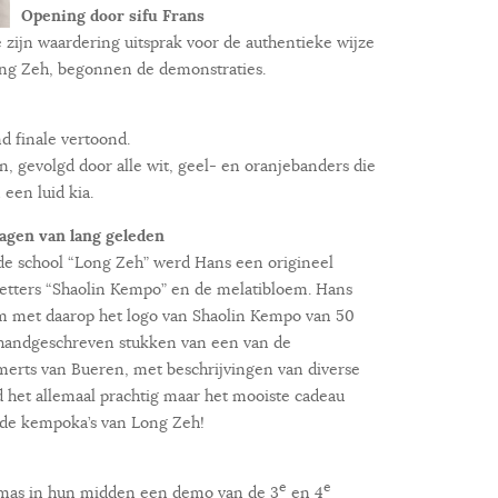
Opening door sifu Frans
zijn waardering uitsprak voor de authentieke wijze
ong Zeh, begonnen de demonstraties.
d finale vertoond.
, gevolgd door alle wit, geel- en oranjebanders die
een luid kia.
agen van lang geleden
 de school “Long Zeh” werd Hans een origineel
tters “Shaolin Kempo” en de melatibloem. Hans
um met daarop het logo van Shaolin Kempo van 50
 handgeschreven stukken van een van de
rts van Bueren, met beschrijvingen van diverse
d het allemaal prachtig maar het mooiste cadeau
; de kempoka’s van Long Zeh!
e
e
mas in hun midden een demo van de 3
en 4