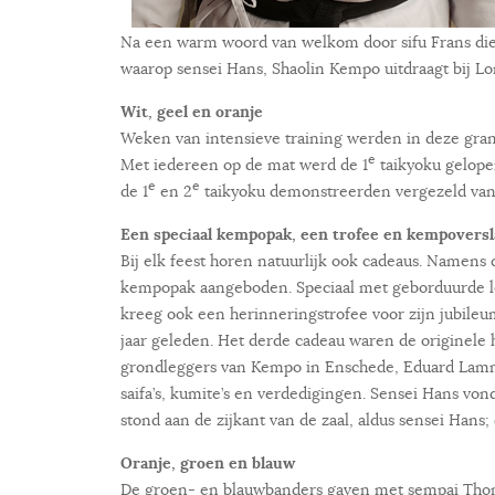
Na een warm woord van welkom door sifu Frans die 
waarop sensei Hans, Shaolin Kempo uitdraagt bij L
Wit, geel en oranje
Weken van intensieve training werden in deze gran
e
Met iedereen op de mat werd de 1
taikyoku gelopen
e
e
de 1
en 2
taikyoku demonstreerden vergezeld van 
Een speciaal kempopak, een trofee en kempoversl
Bij elk feest horen natuurlijk ook cadeaus. Namens
kempopak aangeboden. Speciaal met geborduurde le
kreeg ook een herinneringstrofee voor zijn jubile
jaar geleden. Het derde cadeau waren de originele
grondleggers van Kempo in Enschede, Eduard Lamme
saifa’s, kumite’s en verdedigingen. Sensei Hans von
stond aan de zijkant van de zaal, aldus sensei Hans
Oranje, groen en blauw
De groen- en blauwbanders gaven met sempai Tho