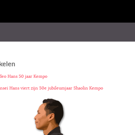
kelen
deo Hans 50 jaar Kempo
nsei Hans viert zijn 50e jubileumjaar Shaolin Kempo