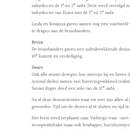
e
e
taikyoku en de 1
en 2
saifa. Deze werd vervolgd m
e
e
taikyoku en van Kyara met de 1
en 2
saifa.
Linda en Rosanna gaven samen nog een voorbeeld v
te dragen aan de bruinbanders.
Bruin
De bruinbanders gaven een indrukwekkende demon
e
10
kumité en verdediging.
Zwart
Ook alle sensei droegen hun steentje bij en lieten d
Arnoud deden samen een huiveringwekkend realisti
e
Sensei Roger deed een solo van de 12
saifa.
Na al deze demonstraties waar we met zijn allen al 
geworden. Tijd om de demo’s af te sluiten en tijd t
Het feest werd verplaatst naar Viebergo waar -met 
stroopwafelcake maar ook fetahapjes, borrelnootjes