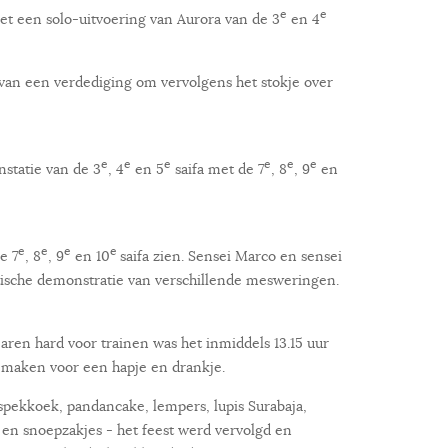
e
e
et een solo-uitvoering van Aurora van de 3
en 4
an een verdediging om vervolgens het stokje over
e
e
e
e
e
e
statie van de 3
, 4
en 5
saifa met de 7
, 8
, 9
en
e
e
e
e
e 7
, 8
, 9
en 10
saifa zien. Sensei Marco en sensei
sche demonstratie van verschillende mesweringen.
jaren hard voor trainen was het inmiddels 13.15 uur
e maken voor een hapje en drankje.
spekkoek, pandancake, lempers, lupis Surabaja,
 en snoepzakjes - het feest werd vervolgd en